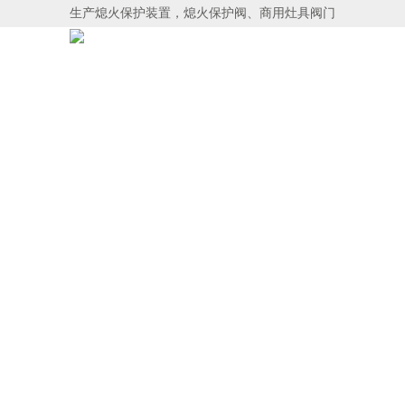
生产熄火保护装置，熄火保护阀、商用灶具阀门
首页
关于博威
产品