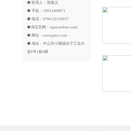
◆ 联系人：张德义
◆ 手机：18933409071
◆ 电话：0760-22130937
◆淘宝官网：
zspsr.taobao.com/
◆ 网址：
www.psrcs.com
◆ 地址：中山市小榄镇永宁工业大
道6号1栋4楼