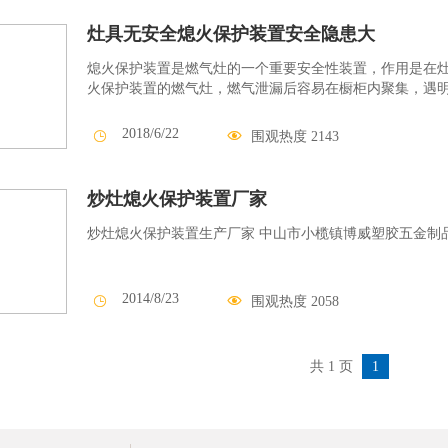
灶具无安全熄火保护装置安全隐患大
熄火保护装置是燃气灶的一个重要安全性装置，作用是在
火保护装置的燃气灶，燃气泄漏后容易在橱柜内聚集，遇
2018/6/22


围观热度 2143
9:37:24
炒灶熄火保护装置厂家
炒灶熄火保护装置生产厂家 中山市小榄镇博威塑胶五金制品厂 联系
2014/8/23


围观热度 2058
9:34:21
共 1 页
1