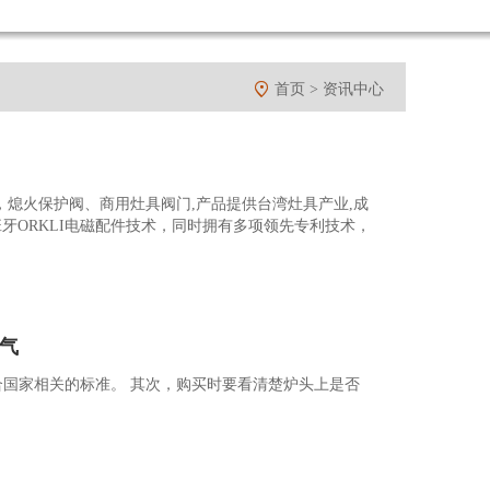

首页 >
资讯中心
置，熄火保护阀、商用灶具阀门,产品提供台湾灶具产业,成
西班牙ORKLI电磁配件技术，同时拥有多项领先专利技术，
气
国家相关的标准。 其次，购买时要看清楚炉头上是否