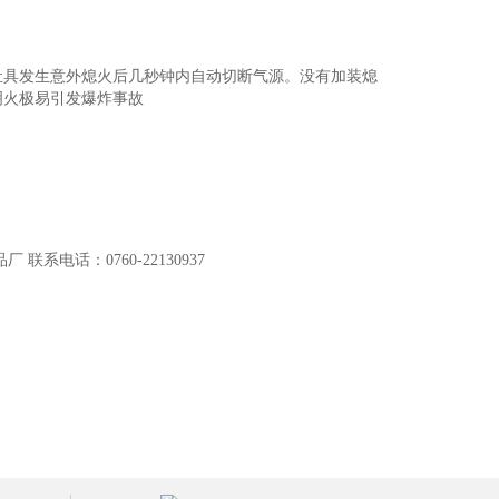
灶具发生意外熄火后几秒钟内自动切断气源。没有加装熄
明火极易引发爆炸事故
电话：0760-22130937