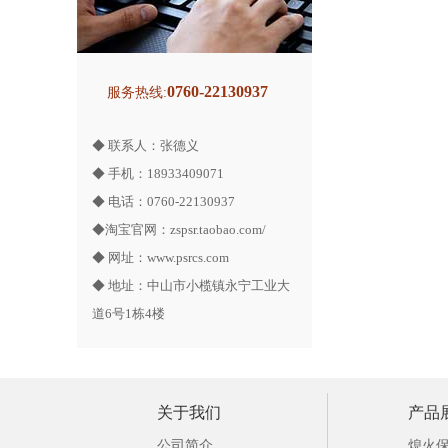
0760-22130937
服务热线:
◆ 联系人：张德义
◆ 手机：18933409071
◆ 电话：0760-22130937
◆淘宝官网：
zspsr.taobao.com/
◆ 网址：
www.psrcs.com
◆ 地址：中山市小榄镇永宁工业大
道6号1栋4楼
关于我们
产品
公司简介
熄火