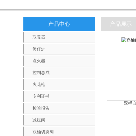
产品中心
产品展示
取暖器
煲仔炉
点火器
控制总成
火花枪
专利证书
双桶
检验报告
减压阀
双桶切换阀