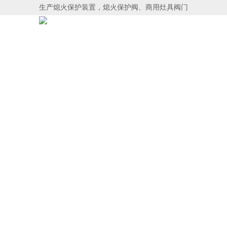
生产熄火保护装置，熄火保护阀、商用灶具阀门
首页
关于博威
产品