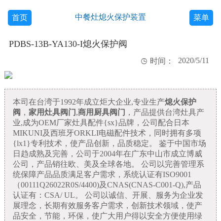
中餐灶熄火保护装置
首页
菜单
PDBS-13B-YA130-I熄火保护阀
2020/5/11

时间：
本司在台湾于1992年成立炬大企业,专业生产
熄火保护
阀
，
家用灶具阀门
,
商用厨具阀门
，产品提供台湾灶具产
业,成为OEM厂家灶具配件{sx}品牌，公司配合日本
MIKUNI及西班牙ORKLI电磁配件技术，同时拥有多项
{lx1}专利技术，使产品创新，品质稳定。 鉴于中国市场
日趋成熟及完善，公司于2004年在广东中山市成立博威
公司，产品销往欧、美及全球各地。 公司以完善管理系
统保障产品品质满足客户需求，系统认证有ISO9001
（00111Q26022R0S/4400)及CNAS(CNAS-C001-Q),产品
认证有：CSA/ UL。 公司以诚信、开展、服务为企业发
展理念，长期有效服务客户需求，创新技术领域，使产
品安全，节能，环保，使广大用户得以安全方便使用绿