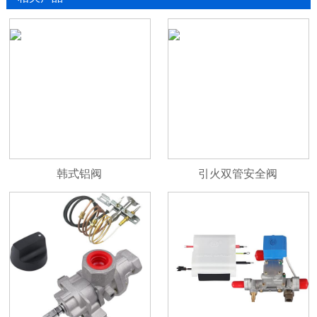
韩式铝阀
引火双管安全阀