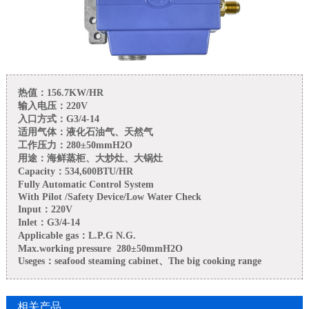
热值：156.7KW/HR
输入电压：220V
入口方式：G3/4-14
适用气体：液化石油气、天然气
工作压力：280±50mmH2O
用途：海鲜蒸柜、大炒灶、大锅灶
Capacity：534,600BTU/HR
Fully Automatic Control System
With Pilot /Safety Device/Low Water Check
Input：220V
Inlet：G3/4-14
Applicable gas：L.P.G N.G.
Max.working pressure 280±50mmH2O
Useges：seafood steaming cabinet、The big cooking range
相关产品